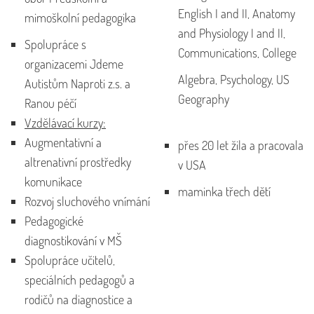
English I and II, Anatomy
mimoškolní pedagogika
and Physiology I and II,
Spolupráce s
Communications, College
organizacemi Jdeme
Algebra, Psychology, US
Autistům Naproti z.s. a
Geography
Ranou péčí
Vzdělávací kurzy:
Augmentativní a
přes 20 let žila a pracovala
altrenativní prostředky
v USA
komunikace
maminka třech dětí
Rozvoj sluchového vnímání
Pedagogické
diagnostikování v MŠ
Spolupráce učitelů,
speciálních pedagogů a
rodičů na diagnostice a