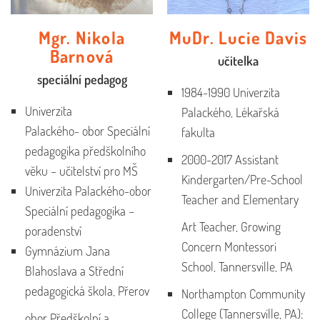
Mgr. Nikola
MuDr. Lucie Davis
Barnová
učitelka
speciální pedagog
1984-1990 Univerzita
Univerzita
Palackého, Lékařská
Palackého- obor Speciální
fakulta
pedagogika předškolního
2000-2017 Assistant
věku – učitelství pro MŠ
Kindergarten/Pre-School
Univerzita Palackého-obor
Teacher and Elementary
Speciální pedagogika –
Art Teacher, Growing
poradenství
Concern Montessori
Gymnázium Jana
School, Tannersville, PA
Blahoslava a Střední
pedagogická škola, Přerov
Northampton Community
College (Tannersville, PA):
obor Předškolní a