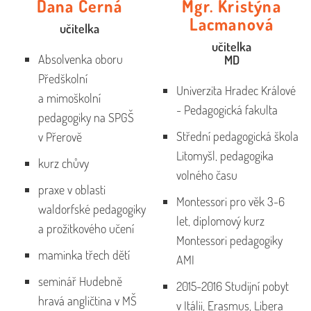
Dana Černá
Mgr. Kristýna
Lacmanová
učitelka
učitelka
Absolvenka oboru
MD
Předškolní
Univerzita Hradec Králové
a mimoškolní
- Pedagogická fakulta
pedagogiky na SPGŠ
Střední pedagogická škola
v Přerově
Litomyšl, pedagogika
kurz chůvy
volného času
praxe v oblasti
Montessori pro věk 3-6
waldorfské pedagogiky
let, diplomový kurz
a prožitkového učení
Montessori pedagogiky
maminka třech dětí
AMI
seminář Hudebně
2015-2016 Studijní pobyt
hravá angličtina v MŠ
v Itálii, Erasmus, Libera