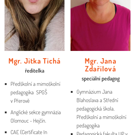
Mgr. Jitka Tichá
Mgr. Jana
Zdařilová
ředitelka
speciální pedagog
Předškolní a mimoškolní
Gymnázium Jana
pedagogika SPGŠ
Blahoslava a Střední
v Přerově
pedagogická škola,
Anglické sekce gymnázia
Předškolní a mimoškolní
Olomouc - Hejčín.
pedagogika
CAE (Certificate In
Pedagogická fakulta UP v