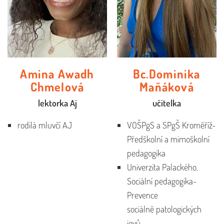
Amina Awadh
Bc.Dominika
Chmelová
Maňáková
lektorka Aj
učitelka
rodilá mluvčí AJ
VOŠPgS a SPgŠ Kroměříž-
Předškolní a mimoškolní
pedagogika
Univerzita Palackého,
Sociální pedagogika-
Prevence
sociálně patologických
jevů