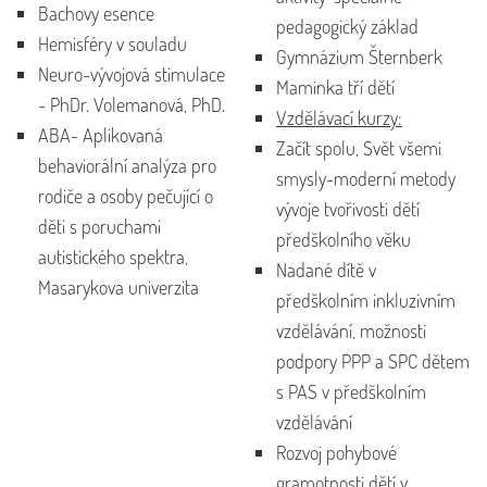
Bachovy esence
pedagogický základ
Hemisféry v souladu
Gymnázium Šternberk
Neuro-vývojová stimulace
Maminka tří dětí
- PhDr. Volemanová, PhD.
Vzdělávací kurzy:
ABA- Aplikovaná
Začít spolu, Svět všemi
behaviorální analýza pro
smysly-moderní metody
rodiče a osoby pečující o
vývoje tvořivosti dětí
děti s poruchami
předškolního věku
autistického spektra,
Nadané dítě v
Masarykova univerzita
předškolním inkluzivním
vzdělávání, možnosti
podpory PPP a SPC dětem
s PAS v předškolním
vzdělávání
Rozvoj pohybové
gramotnosti dětí v