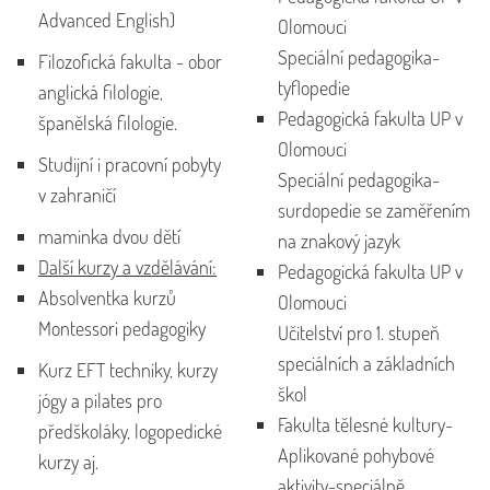
Advanced English)
Olomouci
Speciální pedagogika-
Filozofická fakulta - obor
tyflopedie
anglická filologie,
Pedagogická fakulta UP v
španělská filologie.
Olomouci
Studijní i pracovní pobyty
Speciální pedagogika-
v zahraničí
surdopedie se zaměřením
maminka dvou dětí
na znakový jazyk
Další kurzy a vzdělávání:
Pedagogická fakulta UP v
Absolventka kurzů
Olomouci
Montessori pedagogiky
Učitelství pro 1. stupeň
speciálních a základních
Kurz EFT techniky, kurzy
škol
jógy a pilates pro
Fakulta tělesné kultury-
předškoláky, logopedické
Aplikované pohybové
kurzy aj.
aktivity-speciálně