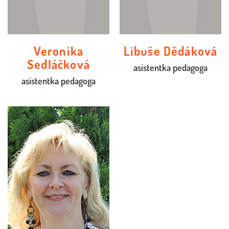
Veronika
Libuše Dědáková
Sedláčková
asistentka pedagoga
asistentka pedagoga