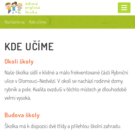
Toggl
navig
Nacházíte se:
Kde učíme
KDE UČÍME
Okolí školy
Naše školka sídlí v klidné a málo frekventované části Rybniční
ulice v Olomouci-Nedvězí. V okolí se nachází rodinné domy,
rybník a pole. Kvalita ovzduší v těchto místech je dlouhodobě
velmi vysoká.
Budova školy
Školka má k dispozici dvě třídy a přilehlou školní zahradu.